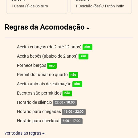
1 Cama (s) de Solteiro
1 Colchão (ões) / Futón indiv.
Regras da Acomodação
Aceita crianças (de 2 até 12 anos)
sim
Aceita bebês (abaixo de 2 anos)
sim
Fornece berços
não
Permitido fumar no quarto
não
Aceita animais de estimação
sim
Eventos são permitidos
não
Horario de silêncio
22:00 - 10:00
Horário para chegadas
16:00 - 22:00
Horário para checkout
6:00 - 17:00
ver todas as regras