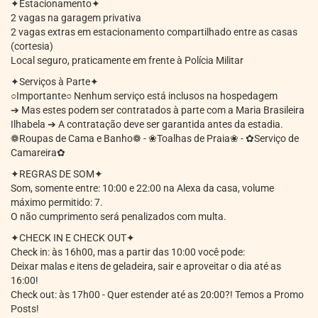
✦Estacionamento✦
2 vagas na garagem privativa
2 vagas extras em estacionamento compartilhado entre as casas
(cortesia)
Local seguro, praticamente em frente à Polícia Militar
✦Serviços à Parte✦
○Importante○ Nenhum serviço está inclusos na hospedagem
➔ Mas estes podem ser contratados à parte com a Maria Brasileira
Ilhabela ➔ A contratação deve ser garantida antes da estadia.
❁Roupas de Cama e Banho❁ - ❀Toalhas de Praia❀ - ✿Serviço de
Camareira✿
✦REGRAS DE SOM✦
Som, somente entre: 10:00 e 22:00 na Alexa da casa, volume
máximo permitido: 7.
O não cumprimento será penalizados com multa.
✦CHECK IN E CHECK OUT✦
Check in: às 16h00, mas a partir das 10:00 você pode:
Deixar malas e itens de geladeira, sair e aproveitar o dia até as
16:00!
Check out: às 17h00 - Quer estender até as 20:00?! Temos a Promo
Posts!