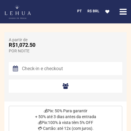
PT
R$ BRL
A partir de
R$1,072.50
POR NOITE
💰Pix: 50% Para garantir
+ 50% até 3 dias antes da entrada
💰Pix:100% à vista têm 5% OFF
💳 Cartão: até 12x (com juros).